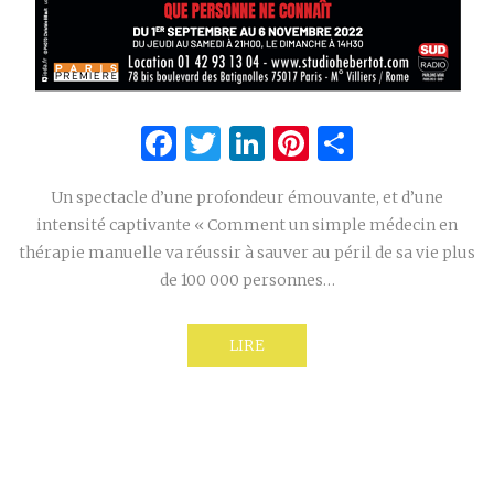
Facebook
Twitter
LinkedIn
Pinterest
Partage
Un spectacle d’une profondeur émouvante, et d’une
intensité captivante « Comment un simple médecin en
thérapie manuelle va réussir à sauver au péril de sa vie plus
de 100 000 personnes…
LIRE