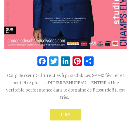
Facebook
Twitter
LinkedIn
Pinterest
Partage
Coup de cœur CultureLLes à prix Club Les 8-9-10 février et
peut être plus .. « DIDIER BENUREAU – ENTIER » Une
véritable performance dans le domaine de l’absurde !! Il est
très…
LIRE