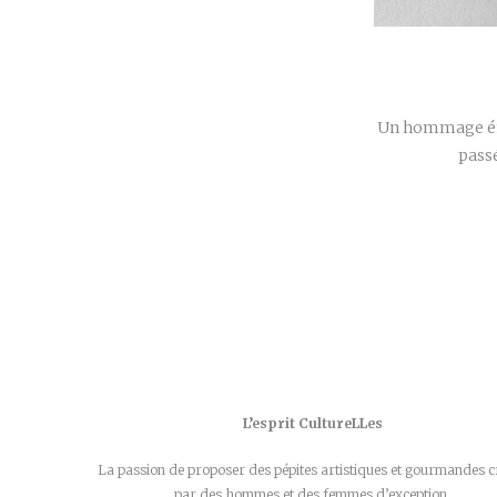
Un hommage émou
passé
L’esprit CultureLLes
La passion de proposer des pépites artistiques et gourmandes c
par des hommes et des femmes d’exception.