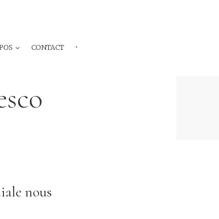
POS
CONTACT
···
esco
iale nous