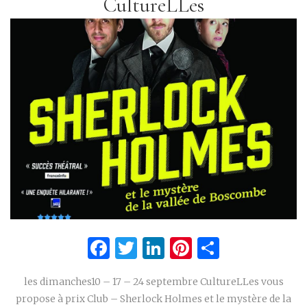
CultureLLes
Facebook
Twitter
LinkedIn
Pinterest
Partage
les dimanches10 – 17 – 24 septembre CultureLLes vous
propose à prix Club – Sherlock Holmes et le mystère de la