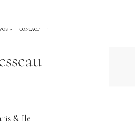
POS
CONTACT
···
esseau
ris & Ile