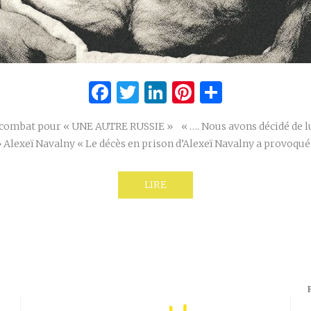
Facebook
Twitter
LinkedIn
Pinterest
Partage
 combat pour « UNE AUTRE RUSSIE » « …. Nous avons décidé de lui
 » Alexeï Navalny « Le décès en prison d’Alexeï Navalny a provoqu
LIRE