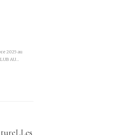
r
bre 2025 au
 CLUB AU…
ltureLLes