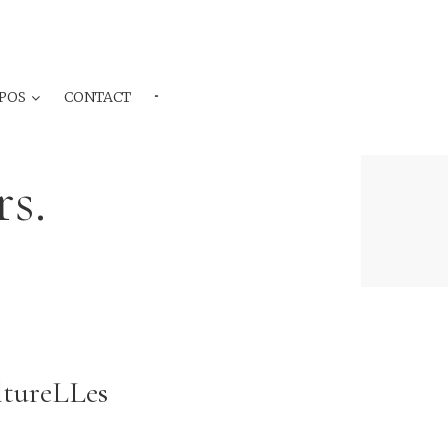
POS
CONTACT
···
s.
ltureLLes