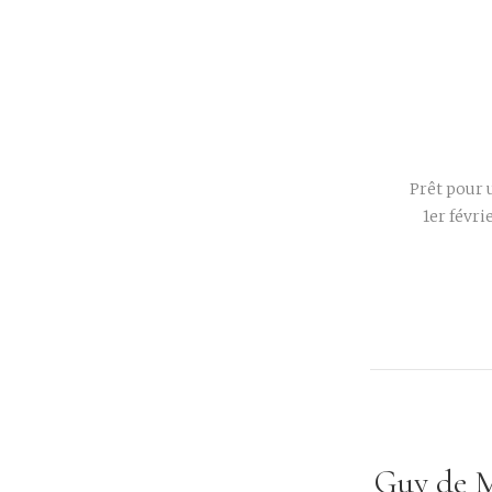
Prêt pour 
1er févri
Guy de M