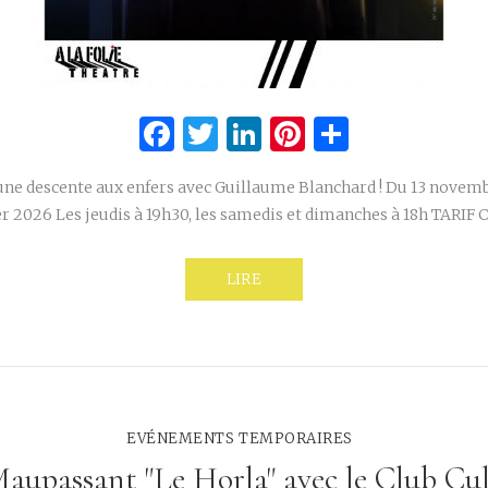
Facebook
Twitter
LinkedIn
Pinterest
Partage
une descente aux enfers avec Guillaume Blanchard ! Du 13 novem
er 2026 Les jeudis à 19h30, les samedis et dimanches à 18h TARIF
LIRE
EVÉNEMENTS TEMPORAIRES
aupassant "Le Horla" avec le Club Cu