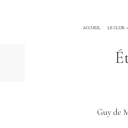
ACCUEIL
LE CLUB
É
Guy de M