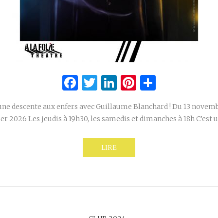
Facebook
Twitter
LinkedIn
Pinterest
Partage
une descente aux enfers avec Guillaume Blanchard ! Du 13 novem
ier 2026 Les jeudis à 19h30, les samedis et dimanches à 18h C’est
LIRE