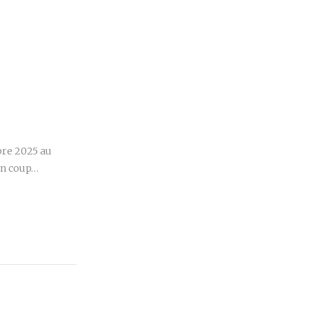
r
bre 2025 au
 un coup…