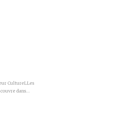
r
cœur CultureLLes
découvre dans…