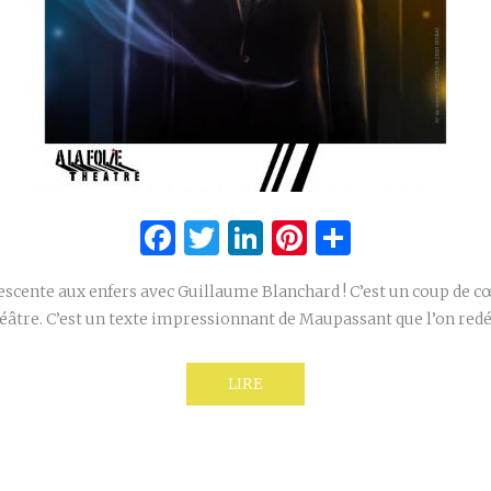
Facebook
Twitter
LinkedIn
Pinterest
Partage
escente aux enfers avec Guillaume Blanchard ! C’est un coup de 
Théâtre. C’est un texte impressionnant de Maupassant que l’on re
LIRE