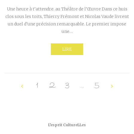
Une heure à t’attendre. au Théâtre de l’Œuvre Dans ce huis
clos sous les toits, Thierry Frémont et Nicolas Vaude livrent
un duel d’une précision remarquable. Le premier impose
une…
LIRE
1
2
3
…
5
L’esprit CultureLLes