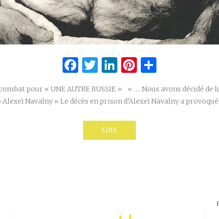
Facebook
Twitter
LinkedIn
Pinterest
Partage
 combat pour « UNE AUTRE RUSSIE » « …. Nous avons décidé de lui
 » Alexeï Navalny « Le décès en prison d’Alexeï Navalny a provoqu
LIRE