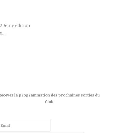
r
e 29ème édition
ix…
Recevez la programmation des prochaines sorties du
Club