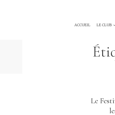
ACCUEIL
LE CLUB
Éti
Le Fest
l