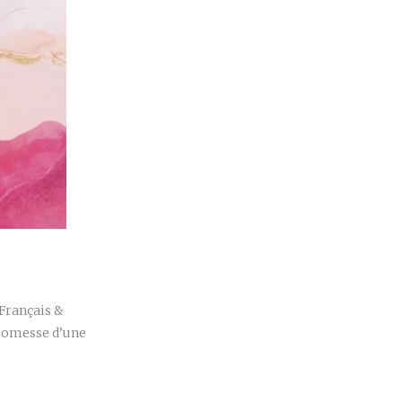
r
 Français &
promesse d’une