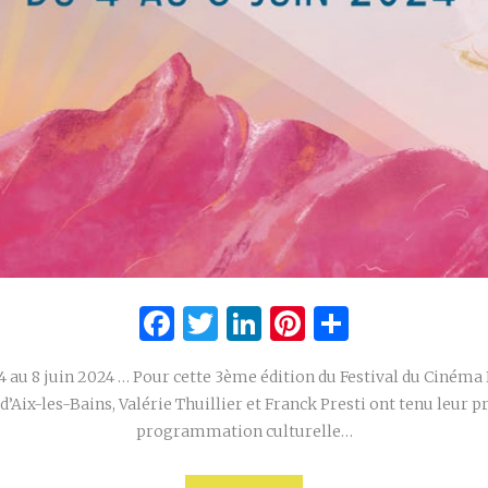
Facebook
Twitter
LinkedIn
Pinterest
Partage
 4 au 8 juin 2024 … Pour cette 3ème édition du Festival du Cinéma
’Aix-les-Bains, Valérie Thuillier et Franck Presti ont tenu leur 
programmation culturelle…