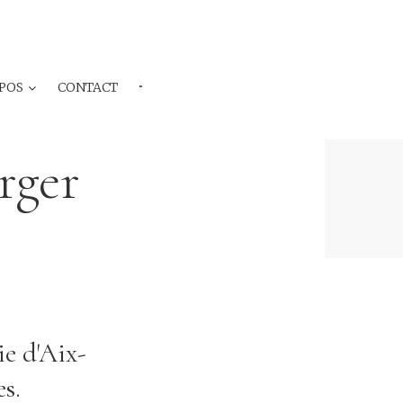
POS
CONTACT
···
rger
e d'Aix-
s.