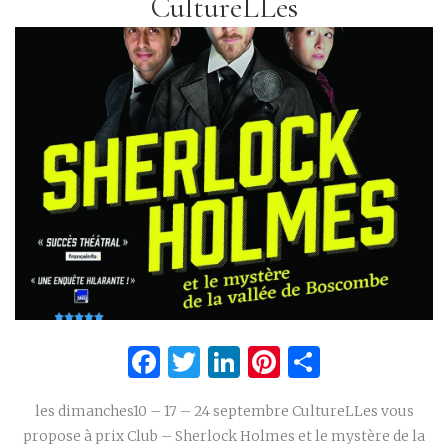
CultureLLes
Facebook
Twitter
LinkedIn
Pinterest
Partage
les dimanches10 – 17 – 24 septembre CultureLLes vous
propose à prix Club – Sherlock Holmes et le mystère de la