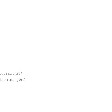
r
ouveau chef /
 bien manger à