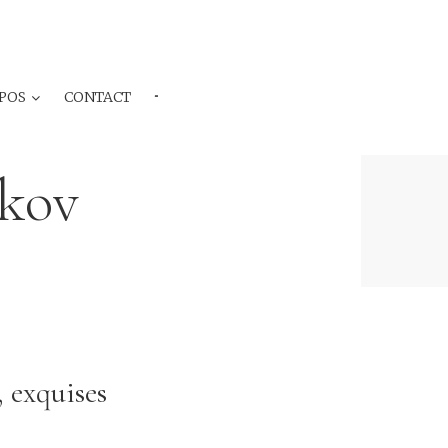
POS
CONTACT
···
ikov
 exquises