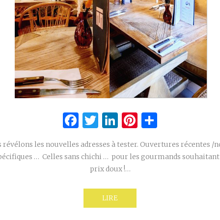
Facebook
Twitter
LinkedIn
Pinterest
Partage
s révélons les nouvelles adresses à tester. Ouvertures récentes /n
écifiques … Celles sans chichi … pour les gourmands souhaitant
prix doux !…
LIRE