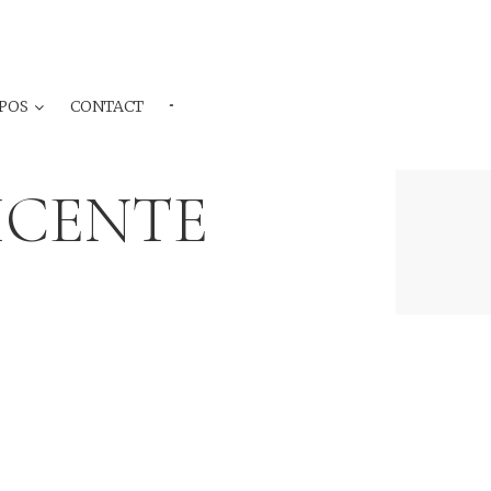
POS
CONTACT
···
VICENTE