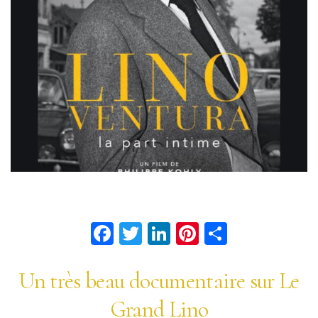
Facebook
Twitter
LinkedIn
Pinterest
Partage
Un très beau documentaire sur Le
Grand Lino