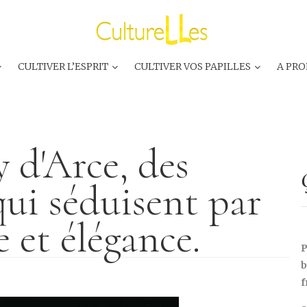
CULTIVER L’ESPRIT
CULTIVER VOS PAPILLES
A PRO
 d'Arce, des
i séduisent par
e et élégance.
P
b
f