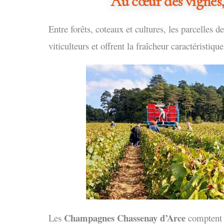
Au cœur des vignes,
Entre forêts, coteaux et cultures, les parcelles 
viticulteurs et offrent la fraîcheur caractéristiqu
Champagnes Chassenay d’Arce
Les
compten