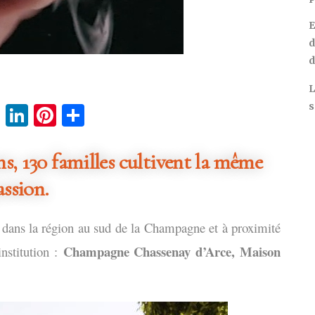
E
d
d
L
s
cebook
Twitter
LinkedIn
Pinterest
Partager
s, 130 familles cultivent la même
assion.
 dans la région au sud de la Champagne et à proximité
Champagne Chassenay d’Arce, Maison
nstitution :