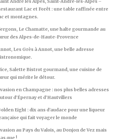
aint André les Alpes, Saint-André-les-Alpes –
estaurant Lac et Forêt : une table raffinée entre
ac et montagnes.
ergons, Le Chamatte, une halte gourmande au
œur des Alpes-de-Haute-Provence
nnot, Les Grès à Annot, une belle adresse
istronomique.
ice, Salette Bistrot gourmand, une cuisine de
œur qui mérite le détour.
vasion en Champagne : nos plus belles adresses
utour d’Épernay et d’Hautvillers
olden Eight : dix ans d’audace pour une liqueur
rançaise qui fait voyager le monde
vasion au Pays du Valois, au Donjon de Vez mais
as que !