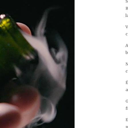
S
R
l
V
c
A
b
N
c
É
a
G
f
E
p