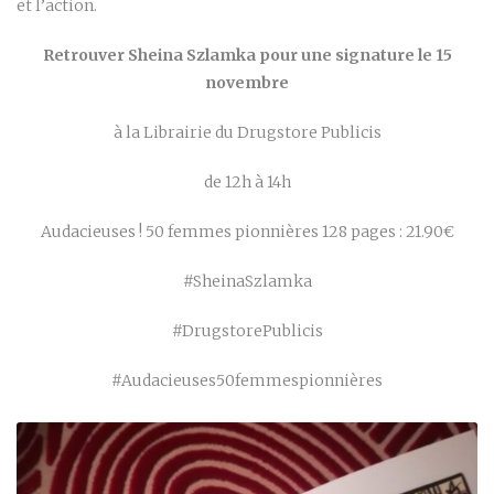
et l’action.
Retrouver Sheina Szlamka pour une signature le 15
novembre
à la Librairie du Drugstore Publicis
de 12h à 14h
Audacieuses ! 50 femmes pionnières 128 pages : 21.90€
#SheinaSzlamka
#DrugstorePublicis
#Audacieuses50femmespionnières